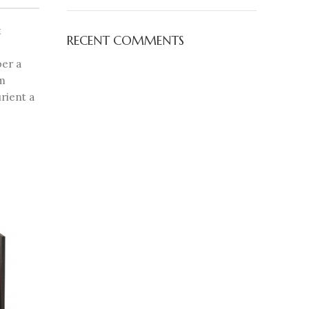
t
RECENT COMMENTS
per a
um
rient a