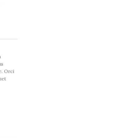
m
us
e. Orci
uet