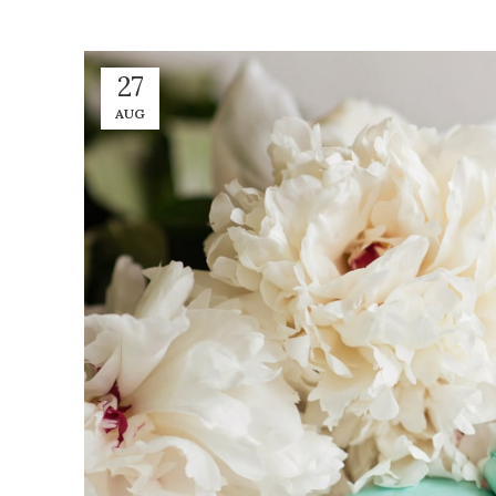
27
AUG