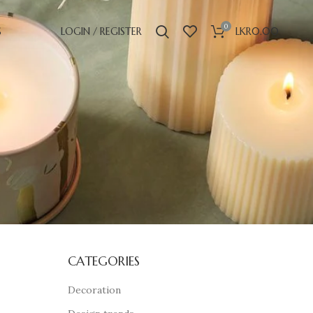
0
S
LOGIN / REGISTER
LKR
0.00
CATEGORIES
Decoration