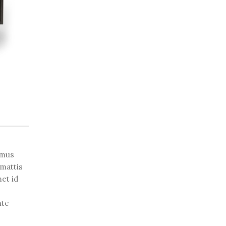
amus
mattis
et id
nte