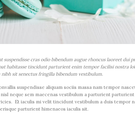
ent suspendisse cras odio bibendum augue rhoncus laoreet dui p
at habitasse tincidunt parturient enim tempor facilisi nostra lo
m nibh sit senectus fringilla bibendum vestibulum.
onvallis suspendisse aliquam sociis massa nam tempor nasc
g a nisl neque sem maecenas vestibulum a parturient parturient
icies. Et iaculis mi velit tincidunt vestibulum a duis tempor 
risque parturient himenaeos iaculis sit.