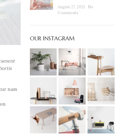
August 27, 2021
No
Comments
OUR INSTAGRAM
raesent
bortis
etur nam
non