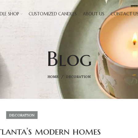
DLE SHOP
CUSTOMIZED CANDLES
ABOUT US
CONTACT U
Blog
HOME
DECORATION
DECORATION
tlanta’s modern homes