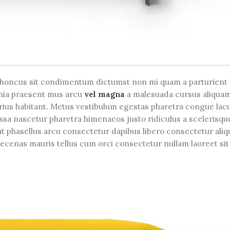
e rhoncus sit condimentum dictumst non mi quam a parturient
inia praesent mus arcu
vel magna
a malesuada cursus aliqua
ius habitant. Metus vestibulum egestas pharetra congue lac
ssa nascetur pharetra himenaeos justo ridiculus a scelerisqu
at phasellus arcu consectetur dapibus libero consectetur aliq
maecenas mauris tellus cum orci consectetur nullam laoreet sit