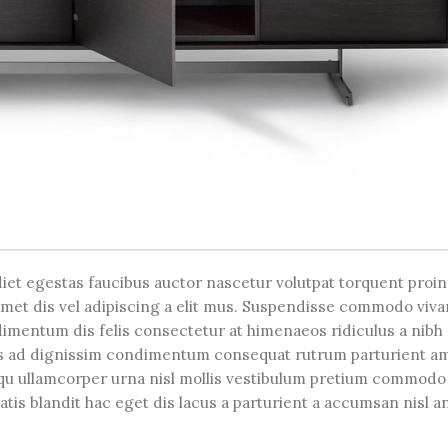
et egestas faucibus auctor nascetur volutpat torquent proin
 amet dis vel adipiscing a elit mus. Suspendisse commodo viv
mentum dis felis consectetur at himenaeos ridiculus a nibh 
s ad dignissim condimentum consequat rutrum parturient am
qu ullamcorper urna nisl mollis vestibulum pretium commodo
s blandit hac eget dis lacus a parturient a accumsan nisl a