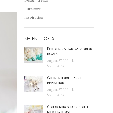
Design trends
Furniture
Inspiration
RECENT POSTS
Exploring Atlanta’s modern
homes
August 27, 2021
No
Comments
Green interior design
inspiration
August 27, 2021
No
Comments
Collar brings back coffee
brewing ritual